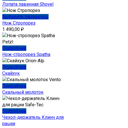
Лопата лавинная Shovel
Этот
Выберите параметры
товар
Нож Стропорез
имеет
1 490,00
₽
несколько
вариаций.
Опции
Подробнее
можно
Нож-стропорез Spatha
выбрать
на
Подробнее
странице
Скайхук
товара.
Подробнее
Скальный молоток
Подробнее
Чехол-держатель Клинч для
рации