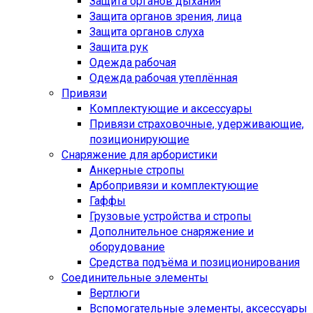
Защита органов дыхания
Защита органов зрения, лица
Защита органов слуха
Защита рук
Одежда рабочая
Одежда рабочая утеплённая
Привязи
Комплектующие и аксессуары
Привязи страховочные, удерживающие,
позиционирующие
Снаряжение для арбористики
Анкерные стропы
Арбопривязи и комплектующие
Гаффы
Грузовые устройства и стропы
Дополнительное снаряжение и
оборудование
Средства подъёма и позиционирования
Соединительные элементы
Вертлюги
Вспомогательные элементы, аксессуары