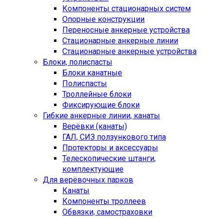
Компоненты стационарных систем
Опорные конструкции
Переносные анкерные устройства
Стационарные анкерные линии
Стационарные анкерные устройства
Блоки, полиспасты
Блоки канатные
Полиспасты
Троллейные блоки
Фиксирующие блоки
Гибкие анкерные линии, канаты
Верёвки (канаты)
ГАЛ, СИЗ ползункового типа
Протекторы и аксессуары
Телескопические штанги,
комплектующие
Для верёвочных парков
Канаты
Компоненты троллеев
Обвязки, самостраховки