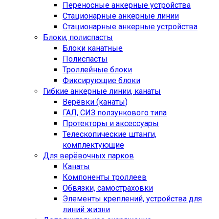
Переносные анкерные устройства
Стационарные анкерные линии
Стационарные анкерные устройства
Блоки, полиспасты
Блоки канатные
Полиспасты
Троллейные блоки
Фиксирующие блоки
Гибкие анкерные линии, канаты
Верёвки (канаты)
ГАЛ, СИЗ ползункового типа
Протекторы и аксессуары
Телескопические штанги,
комплектующие
Для верёвочных парков
Канаты
Компоненты троллеев
Обвязки, самостраховки
Элементы креплений, устройства для
линий жизни