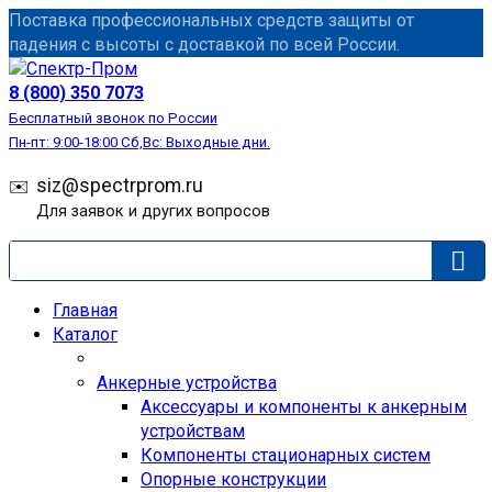
Перейти
Поставка профессиональных средств защиты от
к
падения с высоты с доставкой по всей России.
содержанию
СИЗ
8 (800) 350 7073
Бесплатный звонок по России
Пн-пт: 9:00-18:00 Сб,Вс: Выходные дни.
siz@spectrprom.ru
Для заявок и других вопросов
Главная
Каталог
Анкерные устройства
Аксессуары и компоненты к анкерным
устройствам
Компоненты стационарных систем
Опорные конструкции