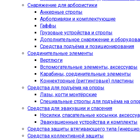
Снаряжение для арбористики
Анкерные стропы
Арбопривязи и комплектующие
Гаффы
Грузовые устройства и стропы
Дополнительное снаряжение и оборудов
Средства подъёма и позиционирования
Соединительные элементы
Вертлюги
Вспомогательные элементы, аксессуары
Карабины, соединительные элементы
Коннекторные (риггинговые) пластины
Средства для подъёма на опоры
Лазы, когти монтёрские
Специальные стропы для подъёма на оп
Средства для эвакуации и спасения
Носилки, спасательные косынки, аксессу
Эвакуационные устройства и комплекты
Средства защиты втягивающего типа (инерци
Средства коллективной защиты