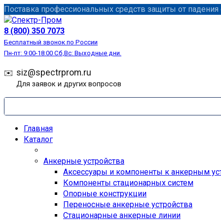
Перейти
Поставка профессиональных средств защиты от падения с
к
содержанию
8 (800) 350 7073
Бесплатный звонок по России
Пн-пт: 9:00-18:00 Сб,Вс: Выходные дни.
siz@spectrprom.ru
Для заявок и других вопросов
Главная
Каталог
Анкерные устройства
Аксессуары и компоненты к анкерным ус
Компоненты стационарных систем
Опорные конструкции
Переносные анкерные устройства
Стационарные анкерные линии