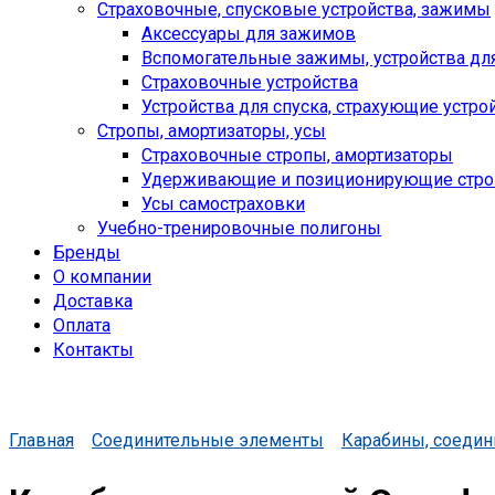
Страховочные, спусковые устройства, зажимы
Аксессуары для зажимов
Вспомогательные зажимы, устройства дл
Страховочные устройства
Устройства для спуска, cтрахующие устро
Стропы, амортизаторы, усы
Страховочные стропы, амортизаторы
Удерживающие и позиционирующие стр
Усы самостраховки
Учебно-тренировочные полигоны
Бренды
О компании
Доставка
Оплата
Контакты
Главная
Соединительные элементы
Карабины, соеди