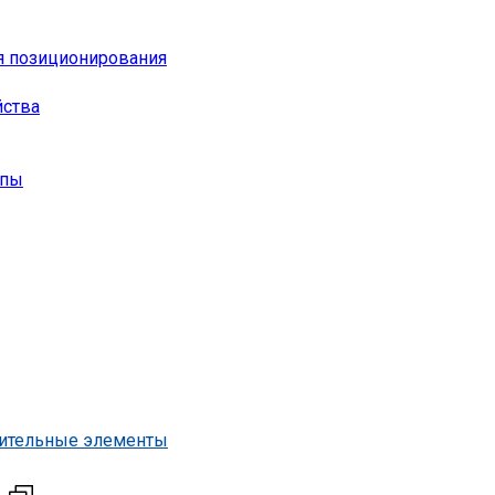
я позиционирования
йства
опы
нительные элементы