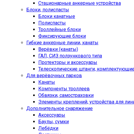
Стационарные анкерные устройства
Блоки, полиспасты
Блоки канатные
Полиспасты
Троллейные блоки
Фиксирующие блоки
Гибкие анкерные линии, канаты
Верёвки (канаты)
ГАЛ, СИЗ ползункового типа
Протекторы и аксессуары
Телескопические штанги, комплектующи
Для верёвочных парков
Канаты
Компоненты троллеев
Обвязки, самостраховки
Элементы креплений, устройства для лин
Дополнительное снаряжение
Аксессуары
Баулы, сумки
Лебёдки