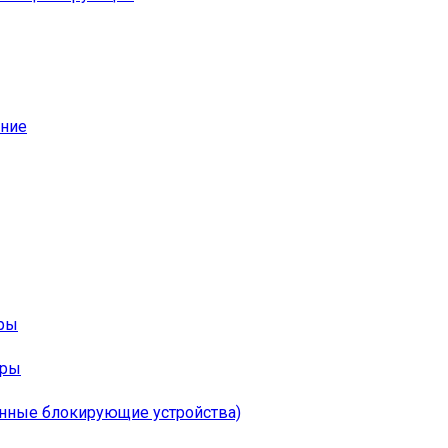
ание
оры
ары
онные блокирующие устройства)