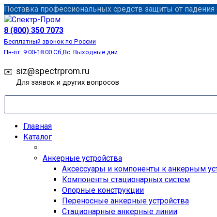
Перейти
Поставка профессиональных средств защиты от падения с
к
содержанию
8 (800) 350 7073
Бесплатный звонок по России
Пн-пт: 9:00-18:00 Сб,Вс: Выходные дни.
siz@spectrprom.ru
Для заявок и других вопросов
Главная
Каталог
Анкерные устройства
Аксессуары и компоненты к анкерным ус
Компоненты стационарных систем
Опорные конструкции
Переносные анкерные устройства
Стационарные анкерные линии