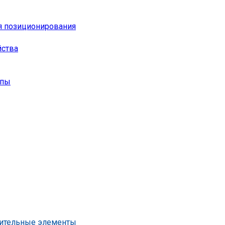
я позиционирования
йства
опы
нительные элементы