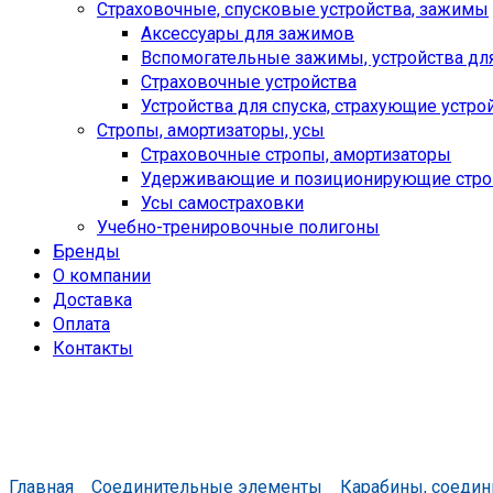
Страховочные, спусковые устройства, зажимы
Аксессуары для зажимов
Вспомогательные зажимы, устройства дл
Страховочные устройства
Устройства для спуска, cтрахующие устро
Стропы, амортизаторы, усы
Страховочные стропы, амортизаторы
Удерживающие и позиционирующие стр
Усы самостраховки
Учебно-тренировочные полигоны
Бренды
О компании
Доставка
Оплата
Контакты
Главная
Соединительные элементы
Карабины, соеди