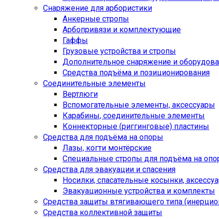
Снаряжение для арбористики
Анкерные стропы
Арбопривязи и комплектующие
Гаффы
Грузовые устройства и стропы
Дополнительное снаряжение и оборудов
Средства подъёма и позиционирования
Соединительные элементы
Вертлюги
Вспомогательные элементы, аксессуары
Карабины, соединительные элементы
Коннекторные (риггинговые) пластины
Средства для подъёма на опоры
Лазы, когти монтёрские
Специальные стропы для подъёма на оп
Средства для эвакуации и спасения
Носилки, спасательные косынки, аксессу
Эвакуационные устройства и комплекты
Средства защиты втягивающего типа (инерци
Средства коллективной защиты