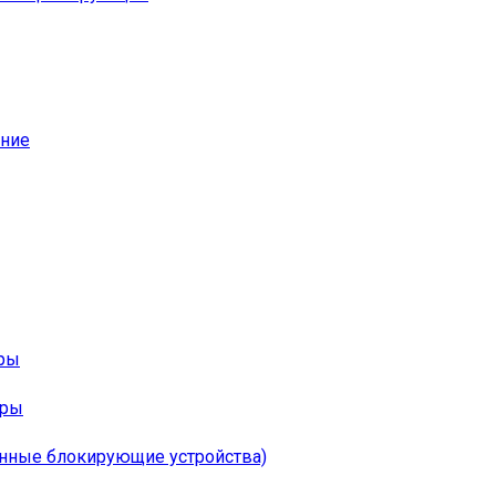
ание
оры
ары
онные блокирующие устройства)