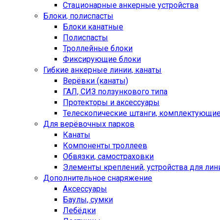
Стационарные анкерные устройства
Блоки, полиспасты
Блоки канатные
Полиспасты
Троллейные блоки
Фиксирующие блоки
Гибкие анкерные линии, канаты
Верёвки (канаты)
ГАЛ, СИЗ ползункового типа
Протекторы и аксессуары
Телескопические штанги, комплектующи
Для верёвочных парков
Канаты
Компоненты троллеев
Обвязки, самостраховки
Элементы креплений, устройства для лин
Дополнительное снаряжение
Аксессуары
Баулы, сумки
Лебёдки