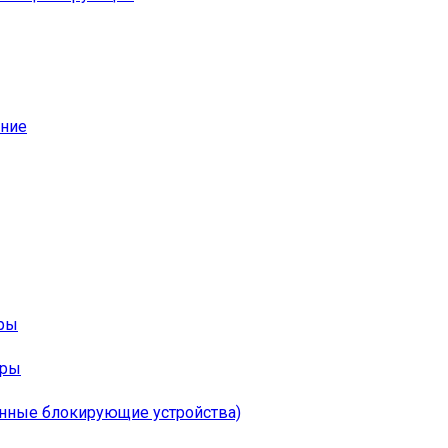
ание
оры
ары
онные блокирующие устройства)