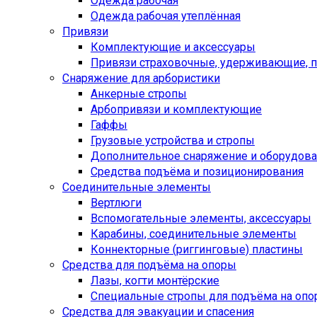
Одежда рабочая
Одежда рабочая утеплённая
Привязи
Комплектующие и аксессуары
Привязи страховочные, удерживающие,
Снаряжение для арбористики
Анкерные стропы
Арбопривязи и комплектующие
Гаффы
Грузовые устройства и стропы
Дополнительное снаряжение и оборудов
Средства подъёма и позиционирования
Соединительные элементы
Вертлюги
Вспомогательные элементы, аксессуары
Карабины, соединительные элементы
Коннекторные (риггинговые) пластины
Средства для подъёма на опоры
Лазы, когти монтёрские
Специальные стропы для подъёма на оп
Средства для эвакуации и спасения