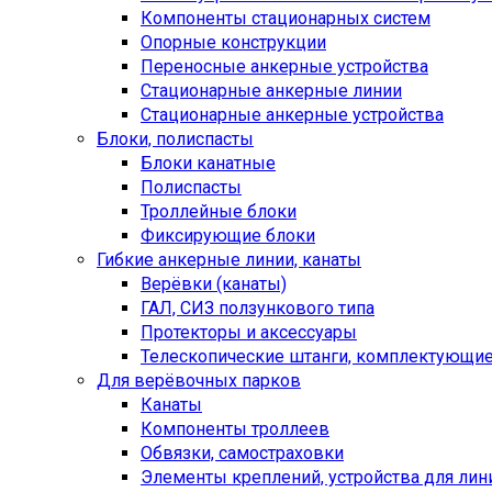
Компоненты стационарных систем
Опорные конструкции
Переносные анкерные устройства
Стационарные анкерные линии
Стационарные анкерные устройства
Блоки, полиспасты
Блоки канатные
Полиспасты
Троллейные блоки
Фиксирующие блоки
Гибкие анкерные линии, канаты
Верёвки (канаты)
ГАЛ, СИЗ ползункового типа
Протекторы и аксессуары
Телескопические штанги, комплектующи
Для верёвочных парков
Канаты
Компоненты троллеев
Обвязки, самостраховки
Элементы креплений, устройства для лин