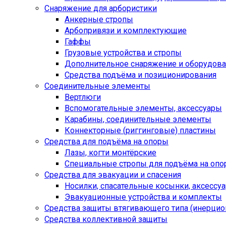
Снаряжение для арбористики
Анкерные стропы
Арбопривязи и комплектующие
Гаффы
Грузовые устройства и стропы
Дополнительное снаряжение и оборудов
Средства подъёма и позиционирования
Соединительные элементы
Вертлюги
Вспомогательные элементы, аксессуары
Карабины, соединительные элементы
Коннекторные (риггинговые) пластины
Средства для подъёма на опоры
Лазы, когти монтёрские
Специальные стропы для подъёма на оп
Средства для эвакуации и спасения
Носилки, спасательные косынки, аксессу
Эвакуационные устройства и комплекты
Средства защиты втягивающего типа (инерци
Средства коллективной защиты