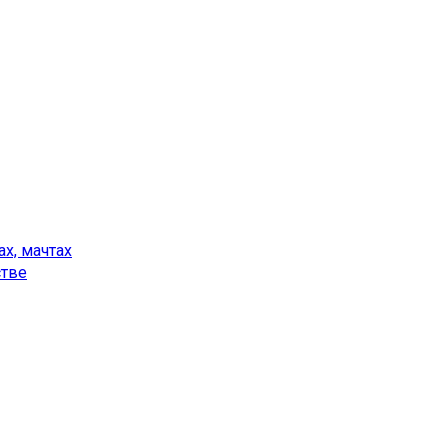
х, мачтах
стве