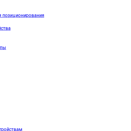
я позиционирования
йства
опы
тройствам