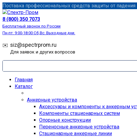
Перейти
Поставка профессиональных средств защиты от падения с
к
содержанию
8 (800) 350 7073
Бесплатный звонок по России
Пн-пт: 9:00-18:00 Сб,Вс: Выходные дни.
siz@spectrprom.ru
Для заявок и других вопросов
Главная
Каталог
Анкерные устройства
Аксессуары и компоненты к анкерным ус
Компоненты стационарных систем
Опорные конструкции
Переносные анкерные устройства
Стационарные анкерные линии