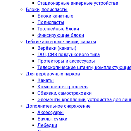
Стационарные анкерные устройства
Блоки, полиспасты
Блоки канатные
Полиспасты
Троллейные блоки
Фиксирующие блоки
Гибкие анкерные линии, канаты
Верёвки (канаты)
ГАЛ, СИЗ ползункового типа
Протекторы и аксессуары
Телескопические штанги, комплектующи
Для верёвочных парков
Канаты
Компоненты троллеев
Обвязки, самостраховки
Элементы креплений, устройства для лин
Дополнительное снаряжение
Аксессуары
Баулы, сумки
Лебёдки