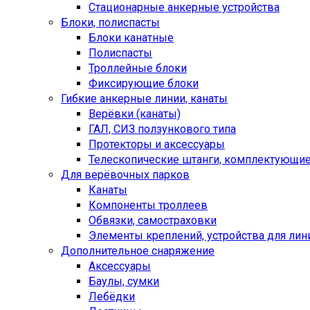
Стационарные анкерные устройства
Блоки, полиспасты
Блоки канатные
Полиспасты
Троллейные блоки
Фиксирующие блоки
Гибкие анкерные линии, канаты
Верёвки (канаты)
ГАЛ, СИЗ ползункового типа
Протекторы и аксессуары
Телескопические штанги, комплектующи
Для верёвочных парков
Канаты
Компоненты троллеев
Обвязки, самостраховки
Элементы креплений, устройства для лин
Дополнительное снаряжение
Аксессуары
Баулы, сумки
Лебёдки