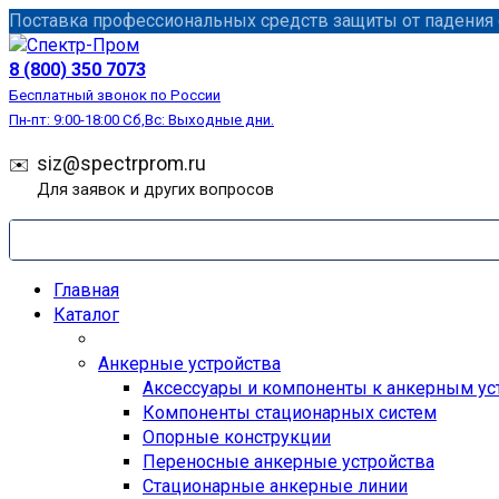
Перейти
Поставка профессиональных средств защиты от падения с
к
содержанию
8 (800) 350 7073
Бесплатный звонок по России
Пн-пт: 9:00-18:00 Сб,Вс: Выходные дни.
siz@spectrprom.ru
Для заявок и других вопросов
Главная
Каталог
Анкерные устройства
Аксессуары и компоненты к анкерным ус
Компоненты стационарных систем
Опорные конструкции
Переносные анкерные устройства
Стационарные анкерные линии