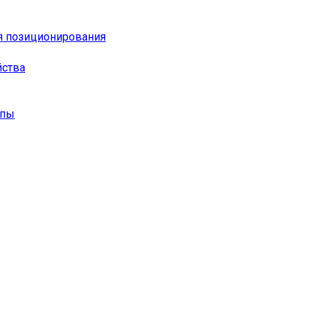
я позиционирования
йства
опы