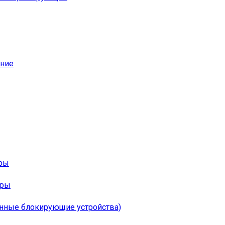
ание
оры
ары
онные блокирующие устройства)