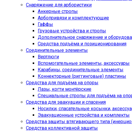
Снаряжение для арбористики
Анкерные стропы
Арбопривязи и комплектующие
Гаффы
Грузовые устройства и стропы
Дополнительное снаряжение и оборудов
Средства подъёма и позиционирования
Соединительные элементы
Вертлюги
Вспомогательные элементы, аксессуары
Карабины, соединительные элементы
Коннекторные (риггинговые) пластины
Средства для подъёма на опоры
Лазы, когти монтёрские
Специальные стропы для подъёма на оп
Средства для эвакуации и спасения
Носилки, спасательные косынки, аксессу
Эвакуационные устройства и комплекты
Средства защиты втягивающего типа (инерци
Средства коллективной защиты