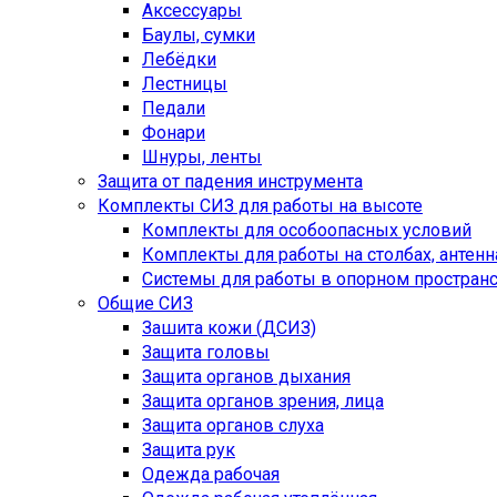
Аксессуары
Баулы, сумки
Лебёдки
Лестницы
Педали
Фонари
Шнуры, ленты
Защита от падения инструмента
Комплекты СИЗ для работы на высоте
Комплекты для особоопасных условий
Комплекты для работы на столбах, антенна
Системы для работы в опорном простран
Общие СИЗ
Зашита кожи (ДСИЗ)
Защита головы
Защита органов дыхания
Защита органов зрения, лица
Защита органов слуха
Защита рук
Одежда рабочая