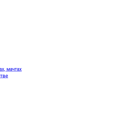
х, мачтах
стве