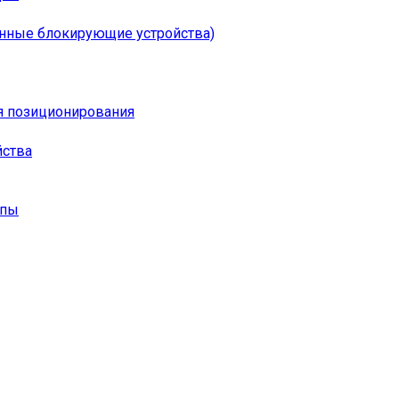
онные блокирующие устройства)
я позиционирования
йства
опы