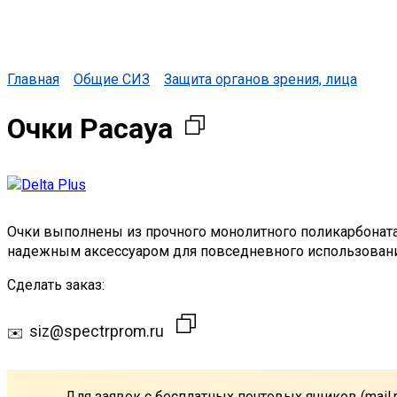
Главная
Общие СИЗ
Защита органов зрения, лица
Очки Pacaya
Очки выполнены из прочного монолитного поликарбоната,
надежным аксессуаром для повседневного использовани
Сделать заказ:
siz@spectrprom.ru
Для заявок с бесплатных почтовых ящиков (mail.r