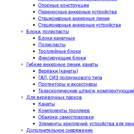
Опорные конструкции
Переносные анкерные устройства
Стационарные анкерные линии
Стационарные анкерные устройства
Блоки, полиспасты
Блоки канатные
Полиспасты
Троллейные блоки
Фиксирующие блоки
Гибкие анкерные линии, канаты
Верёвки (канаты)
ГАЛ, СИЗ ползункового типа
Протекторы и аксессуары
Телескопические штанги, комплектующи
Для верёвочных парков
Канаты
Компоненты троллеев
Обвязки, самостраховки
Элементы креплений, устройства для лин
Дополнительное снаряжение