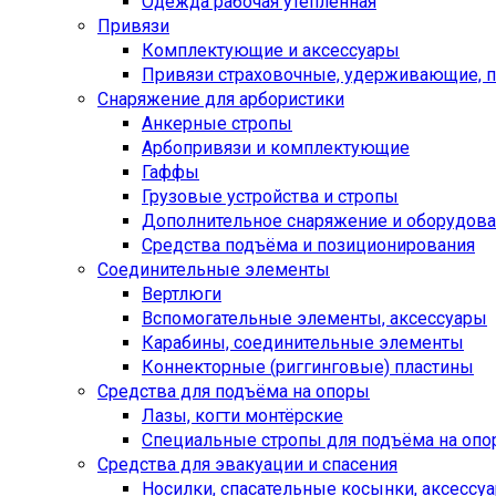
Одежда рабочая утеплённая
Привязи
Комплектующие и аксессуары
Привязи страховочные, удерживающие,
Снаряжение для арбористики
Анкерные стропы
Арбопривязи и комплектующие
Гаффы
Грузовые устройства и стропы
Дополнительное снаряжение и оборудов
Средства подъёма и позиционирования
Соединительные элементы
Вертлюги
Вспомогательные элементы, аксессуары
Карабины, соединительные элементы
Коннекторные (риггинговые) пластины
Средства для подъёма на опоры
Лазы, когти монтёрские
Специальные стропы для подъёма на оп
Средства для эвакуации и спасения
Носилки, спасательные косынки, аксессу