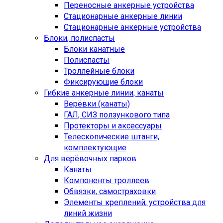
Переносные анкерные устройства
Стационарные анкерные линии
Стационарные анкерные устройства
Блоки, полиспасты
Блоки канатные
Полиспасты
Троллейные блоки
Фиксирующие блоки
Гибкие анкерные линии, канаты
Верёвки (канаты)
ГАЛ, СИЗ ползункового типа
Протекторы и аксессуары
Телескопические штанги,
комплектующие
Для верёвочных парков
Канаты
Компоненты троллеев
Обвязки, самостраховки
Элементы креплений, устройства для
линий жизни