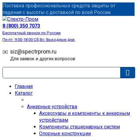
Перейти
Поставка профессиональных средств защиты от
к
падения с высоты с доставкой по всей России.
содержанию
СИЗ
8 (800) 350 7073
Бесплатный звонок по России
Пн-пт: 9:00-18:00 Сб,Вс: Выходные дни.
siz@spectrprom.ru
Для заявок и других вопросов
Главная
Каталог
Анкерные устройства
Аксессуары и компоненты к анкерным
устройствам
Компоненты стационарных систем
Опорные конструкции