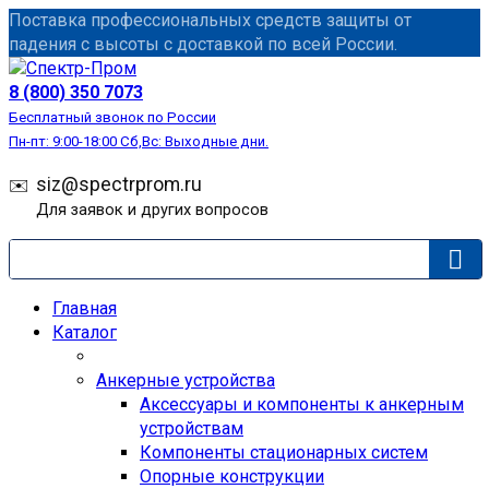
Перейти
Поставка профессиональных средств защиты от
к
падения с высоты с доставкой по всей России.
содержанию
СИЗ
8 (800) 350 7073
Бесплатный звонок по России
Пн-пт: 9:00-18:00 Сб,Вс: Выходные дни.
siz@spectrprom.ru
Для заявок и других вопросов
Главная
Каталог
Анкерные устройства
Аксессуары и компоненты к анкерным
устройствам
Компоненты стационарных систем
Опорные конструкции