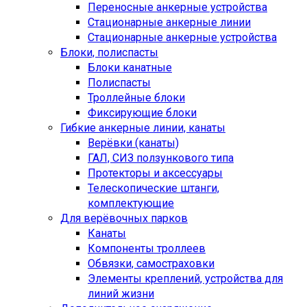
Переносные анкерные устройства
Стационарные анкерные линии
Стационарные анкерные устройства
Блоки, полиспасты
Блоки канатные
Полиспасты
Троллейные блоки
Фиксирующие блоки
Гибкие анкерные линии, канаты
Верёвки (канаты)
ГАЛ, СИЗ ползункового типа
Протекторы и аксессуары
Телескопические штанги,
комплектующие
Для верёвочных парков
Канаты
Компоненты троллеев
Обвязки, самостраховки
Элементы креплений, устройства для
линий жизни